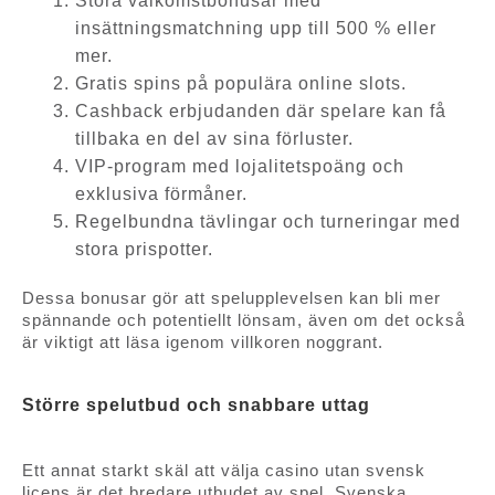
Stora välkomstbonusar med
insättningsmatchning upp till 500 % eller
mer.
Gratis spins på populära online slots.
Cashback erbjudanden där spelare kan få
tillbaka en del av sina förluster.
VIP-program med lojalitetspoäng och
exklusiva förmåner.
Regelbundna tävlingar och turneringar med
stora prispotter.
Dessa bonusar gör att spelupplevelsen kan bli mer
spännande och potentiellt lönsam, även om det också
är viktigt att läsa igenom villkoren noggrant.
större spelutbud och snabbare uttag
Ett annat starkt skäl att välja casino utan svensk
licens är det bredare utbudet av spel. Svenska