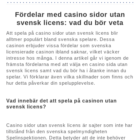
fördelar med casino sidor utan
svensk licens: vad du bör veta
Att spela på casino sidor utan svensk licens blir
alltmer populärt bland svenska spelare. Dessa
casinon erbjuder vissa fördelar som svenska
licensierade casinon ibland saknar, vilket väcker
intresse hos många. I denna artikel går vi igenom de
främsta fördelarna med att välja en casino sida utan
svensk licens samt vad du bör ha i åtanke innan du
spelar. Vi förklarar även vilka skillnader som finns och
hur detta påverkar din spelupplevelse.
vad innebär det att spela på casinon utan
svensk licens?
Casino sidor utan svensk licens är sajter som inte har
tillstånd från den svenska spelmyndigheten
Spelinspektionen. Detta betyder att de inte behöver