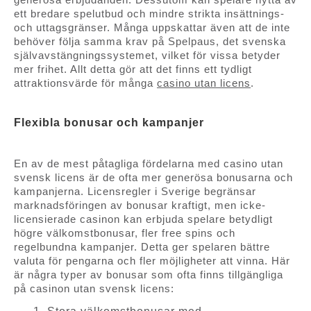
ett bredare spelutbud och mindre strikta insättnings-
och uttagsgränser. Många uppskattar även att de inte
behöver följa samma krav på Spelpaus, det svenska
självavstängningssystemet, vilket för vissa betyder
mer frihet. Allt detta gör att det finns ett tydligt
attraktionsvärde för många
casino utan licens
.
flexibla bonusar och kampanjer
En av de mest påtagliga fördelarna med casino utan
svensk licens är de ofta mer generösa bonusarna och
kampanjerna. Licensregler i Sverige begränsar
marknadsföringen av bonusar kraftigt, men icke-
licensierade casinon kan erbjuda spelare betydligt
högre välkomstbonusar, fler free spins och
regelbundna kampanjer. Detta ger spelaren bättre
valuta för pengarna och fler möjligheter att vinna. Här
är några typer av bonusar som ofta finns tillgängliga
på casinon utan svensk licens: