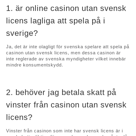
1. är online casinon utan svensk
licens lagliga att spela på i
sverige?
Ja, det är inte olagligt för svenska spelare att spela på
casinon utan svensk licens, men dessa casinon är
inte reglerade av svenska myndigheter vilket innebär
mindre konsumentskydd.
2. behöver jag betala skatt på
vinster från casinon utan svensk
licens?
Vinster från casinon som inte har svensk licens är i