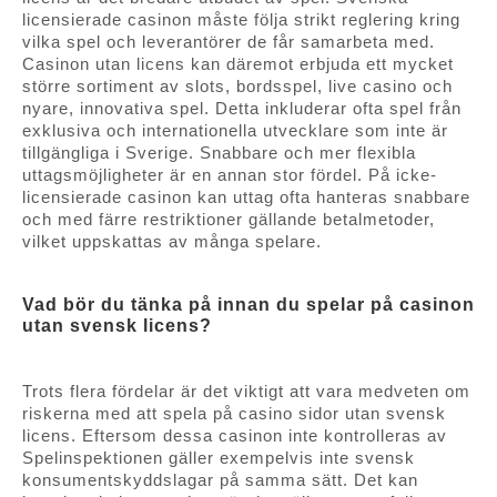
licensierade casinon måste följa strikt reglering kring
vilka spel och leverantörer de får samarbeta med.
Casinon utan licens kan däremot erbjuda ett mycket
större sortiment av slots, bordsspel, live casino och
nyare, innovativa spel. Detta inkluderar ofta spel från
exklusiva och internationella utvecklare som inte är
tillgängliga i Sverige. Snabbare och mer flexibla
uttagsmöjligheter är en annan stor fördel. På icke-
licensierade casinon kan uttag ofta hanteras snabbare
och med färre restriktioner gällande betalmetoder,
vilket uppskattas av många spelare.
vad bör du tänka på innan du spelar på casinon
utan svensk licens?
Trots flera fördelar är det viktigt att vara medveten om
riskerna med att spela på casino sidor utan svensk
licens. Eftersom dessa casinon inte kontrolleras av
Spelinspektionen gäller exempelvis inte svensk
konsumentskyddslagar på samma sätt. Det kan