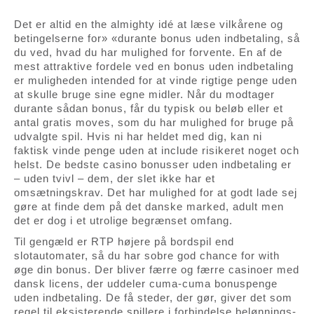
Det er altid en the almighty idé at læse vilkårene og
betingelserne for» «durante bonus uden indbetaling, så
du ved, hvad du har mulighed for forvente. En af de
mest attraktive fordele ved en bonus uden indbetaling
er muligheden intended for at vinde rigtige penge uden
at skulle bruge sine egne midler. Når du modtager
durante sådan bonus, får du typisk ou beløb eller et
antal gratis moves, som du har mulighed for bruge på
udvalgte spil. Hvis ni har heldet med dig, kan ni
faktisk vinde penge uden at include risikeret noget och
helst. De bedste casino bonusser uden indbetaling er
– uden tvivl – dem, der slet ikke har et
omsætningskrav. Det har mulighed for at godt lade sej
gøre at finde dem på det danske marked, adult men
det er dog i et utrolige begrænset omfang.
Til gengæld er RTP højere på bordspil end
slotautomater, så du har sobre god chance for with
øge din bonus. Der bliver færre og færre casinoer med
dansk licens, der uddeler cuma-cuma bonuspenge
uden indbetaling. De få steder, der gør, giver det som
regel til eksisterende spillere i forbindelse belønnings-