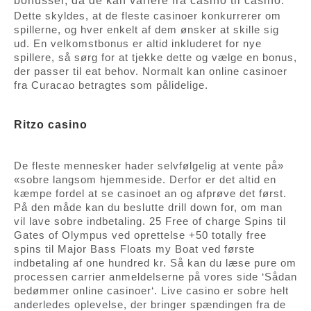
bonusser, da de kan variere fra casino til casino.
Dette skyldes, at de fleste casinoer konkurrerer om
spillerne, og hver enkelt af dem ønsker at skille sig
ud. En velkomstbonus er altid inkluderet for nye
spillere, så sørg for at tjekke dette og vælge en bonus,
der passer til eat behov. Normalt kan online casinoer
fra Curacao betragtes som pålidelige.
ritzo casino
De fleste mennesker hader selvfølgelig at vente på»
«sobre langsom hjemmeside. Derfor er det altid en
kæmpe fordel at se casinoet an og afprøve det først.
På den måde kan du beslutte drill down for, om man
vil lave sobre indbetaling. 25 Free of charge Spins til
Gates of Olympus ved oprettelse +50 totally free
spins til Major Bass Floats my Boat ved første
indbetaling af one hundred kr. Så kan du læse pure om
processen carrier anmeldelserne på vores side ‘Sådan
bedømmer online casinoer‘. Live casino er sobre helt
anderledes oplevelse, der bringer spændingen fra de