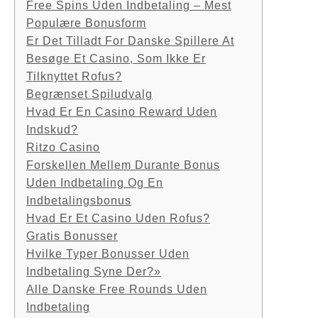
Free Spins Uden Indbetaling – Mest
Populære Bonusform
Er Det Tilladt For Danske Spillere At
Besøge Et Casino, Som Ikke Er
Tilknyttet Rofus?
Begrænset Spiludvalg
Hvad Er En Casino Reward Uden
Indskud?
Ritzo Casino
Forskellen Mellem Durante Bonus
Uden Indbetaling Og En
Indbetalingsbonus
Hvad Er Et Casino Uden Rofus?
Gratis Bonusser
Hvilke Typer Bonusser Uden
Indbetaling Syne Der?»
Alle Danske Free Rounds Uden
Indbetaling