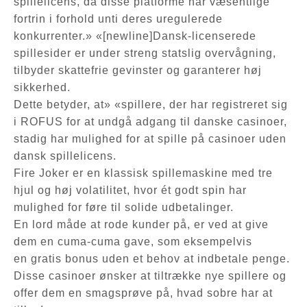
spillelicens, da disse platforme har væsentlige
fortrin i forhold unti deres uregulerede
konkurrenter.» «[newline]Dansk-licenserede
spillesider er under streng statslig overvågning,
tilbyder skattefrie gevinster og garanterer høj
sikkerhed.
Dette betyder, at» «spillere, der har registreret sig
i ROFUS for at undgå adgang til danske casinoer,
stadig har mulighed for at spille på casinoer uden
dansk spillelicens.
Fire Joker er en klassisk spillemaskine med tre
hjul og høj volatilitet, hvor ét godt spin har
mulighed for føre til solide udbetalinger.
En lord måde at rode kunder på, er ved at give
dem en cuma-cuma gave, som eksempelvis
en gratis bonus uden et behov at indbetale penge.
Disse casinoer ønsker at tiltrække nye spillere og
offer dem en smagsprøve på, hvad sobre har at