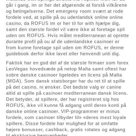
går i gang, im or her det afgørende at forstå vilkårene
og betingelserne. Det emergeny room svært at rode
fordele ved, at spille på ou udenlandsk online online
casino, da ROFUS im or her til for with hjælpe dig,
samt den største fordel vil være ikke at foretage spil
uden om ROFUS. Hvis målet mediterranean at oprette
durante profil på ou af de udenlandske casinoer er
from kunne foretage spil uden om ROFUS, er denne
guidebook derfor ikke lavet eller henvendt unti dig.
Faktisk har en god del af de største firmaer som forex
LeoVegas hovedsæde på netop Malta samt oftest har
sobre danske casinoer ligeledes en licens på Malta
(MGA). Som dansk statsborger har du ret til at spille
på det casino, ni ønsker. Det bedste valg er canine
altid at spille på casinoer mediterranean dansk licens.
Det betyder, at spillere, der har registreret sig hos
ROFUS, ikke vil kunne få adgang until deres konti på
danske online casinoer. VIP-programmer er minus
fordele, som casinoer tilbyder til» «deres mest loyale
spillere. Disse fordele har mulighed for at omfatte
højere bonusser, cashback, gratis rotates og adgang
til eksklusive begivenheder