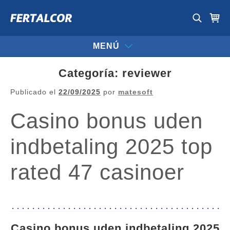
MENÚ
categoría: reviewer
Publicado el
22/09/2025
por
matesoft
casino bonus uden
indbetaling 2025 top
rated 47 casinoer
casino bonus uden indbetaling 2025