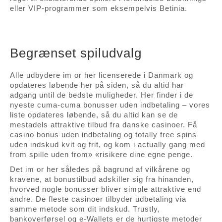
eller VIP-programmer som eksempelvis Betinia.
begrænset spiludvalg
Alle udbydere im or her licenserede i Danmark og
opdateres løbende her på siden, så du altid har
adgang until de bedste muligheder. Her finder i de
nyeste cuma-cuma bonusser uden indbetaling – vores
liste opdateres løbende, så du altid kan se de
mestadels attraktive tilbud fra danske casinoer. Få
casino bonus uden indbetaling og totally free spins
uden indskud kvit og frit, og kom i actually gang med
from spille uden from» «risikere dine egne penge.
Det im or her således på bagrund af vilkårene og
kravene, at bonustilbud adskiller sig fra hinanden,
hvorved nogle bonusser bliver simple attraktive end
andre. De fleste casinoer tilbyder udbetaling via
samme metode som dit indskud. Trustly,
bankoverførsel og e-Wallets er de hurtigste metoder