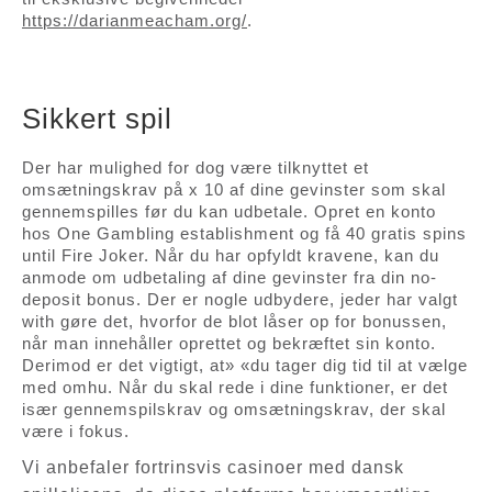
https://darianmeacham.org/
.
sikkert spil
Der har mulighed for dog være tilknyttet et
omsætningskrav på x 10 af dine gevinster som skal
gennemspilles før du kan udbetale. Opret en konto
hos One Gambling establishment og få 40 gratis spins
until Fire Joker. Når du har opfyldt kravene, kan du
anmode om udbetaling af dine gevinster fra din no-
deposit bonus. Der er nogle udbydere, jeder har valgt
with gøre det, hvorfor de blot låser op for bonussen,
når man innehåller oprettet og bekræftet sin konto.
Derimod er det vigtigt, at» «du tager dig tid til at vælge
med omhu. Når du skal rede i dine funktioner, er det
især gennemspilskrav og omsætningskrav, der skal
være i fokus.
Vi anbefaler fortrinsvis casinoer med dansk