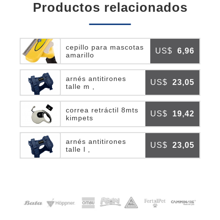
productos relacionados
cepillo para mascotas
US$
6,96
amarillo
arnés antitirones
US$
23,05
talle m ,
correa retráctil 8mts
US$
19,42
kimpets
arnés antitirones
US$
23,05
talle l ,