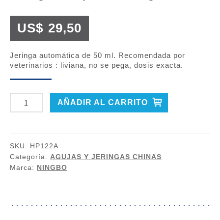
US$
29,50
Jeringa automática de 50 ml. Recomendada por
veterinarios : liviana, no se pega, dosis exacta.
JERINGA
AÑADIR AL CARRITO
TUBO
PLÁSTICO
DRAGÓN
SKU:
HP122A
50
Categoría:
AGUJAS Y JERINGAS CHINAS
CC.
Marca:
NINGBO
cantidad