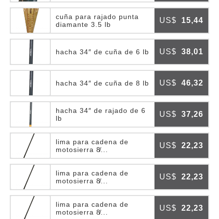
cuña para rajado punta
US$
15,44
diamante 3.5 lb
US$
38,01
hacha 34″ de cuña de 6 lb
US$
46,32
hacha 34″ de cuña de 8 lb
hacha 34″ de rajado de 6
US$
37,26
lb
lima para cadena de
US$
22,23
motosierra 8̸...
lima para cadena de
US$
22,23
motosierra 8̸...
lima para cadena de
US$
22,23
motosierra 8̸...