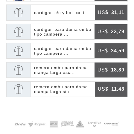
US$
31,11
cardigan c/c y bol. xxl t
cardigan para dama ombu
US$
23,79
tipo campera ...
cardigan para dama ombu
US$
34,59
tipo campera ...
remera ombu para dama
US$
18,89
manga larga esc...
remera ombu para dama
US$
11,48
manga larga sin...