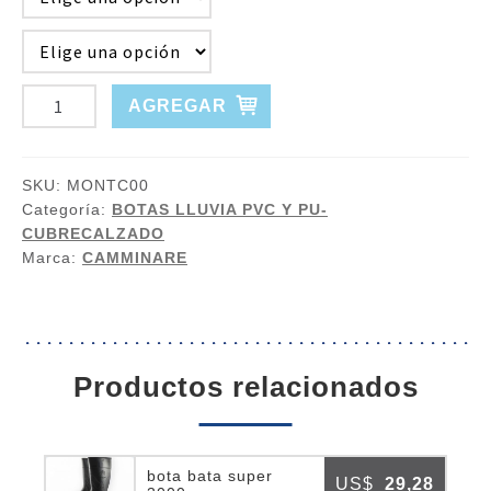
BOTA
AGREGAR
DAMA
ULTRA
LIV.
SKU:
MONTC00
GOMA
Categoría:
BOTAS LLUVIA PVC Y PU-
CUBRECALZADO
EVA
Marca:
CAMMINARE
C/FORRO
EUROPEA
cantidad
productos relacionados
bota bata super
US$
29,28