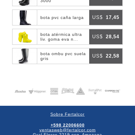
3000
US$
17,45
bota pvc caña larga
bota atérmica ultra
US$
28,54
liv. goma eva n...
bota ombu pvc suela
US$
22,58
gris
Sobre Fertalcor
+598 22006600
ventasweb@fertalcor.com
Gral Flores 2219 esq. Amezaga