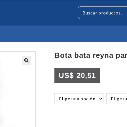
Buscar
por:
bota bata reyna p
US$
20,51