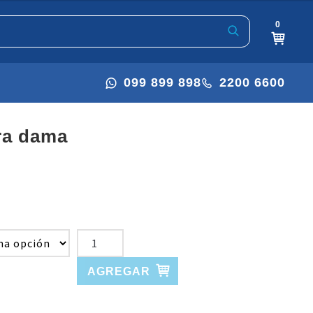
0
099 899 898
2200 6600
ara dama
BOTA
BATA
AGREGAR
REYNA
PARA
DAMA