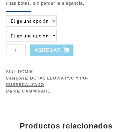
unas botas, sin perder la elegancia.
BOTA
AGREGAR
CAÑA
CORTA
LIV
SKU:
ROM00
C/FORRO
Categoría:
BOTAS LLUVIA PVC Y PU-
CUBRECALZADO
cantidad
Marca:
CAMMINARE
productos relacionados