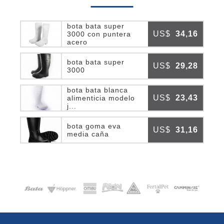
bota bata super
US$
34,16
3000 con puntera
acero
bota bata super
US$
29,28
3000
bota bata blanca
US$
23,43
alimenticia modelo
j...
bota goma eva
US$
31,16
media caña