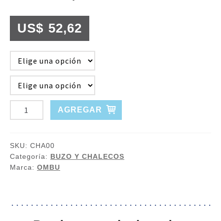
US$
52,62
CHALECO
AGREGAR
IMPERMEABLE
OMBU
cantidad
SKU:
CHA00
Categoría:
BUZO Y CHALECOS
Marca:
OMBU