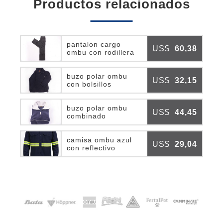
productos relacionados
pantalon cargo
US$
60,38
ombu con rodillera
buzo polar ombu
US$
32,15
con bolsillos
buzo polar ombu
US$
44,45
combinado
camisa ombu azul
US$
29,04
con reflectivo