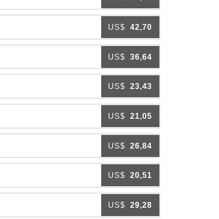
US$
42,70
US$
36,64
US$
23,43
US$
21,05
US$
26,84
US$
20,51
US$
29,28