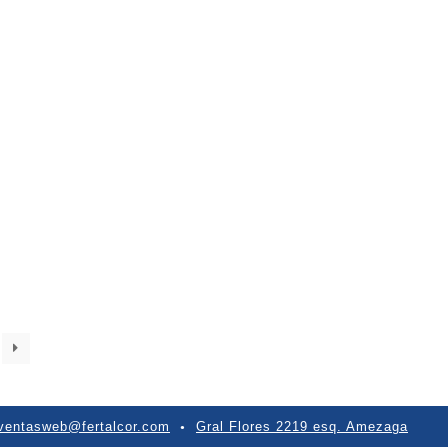
ventasweb@fertalcor.com
Gral Flores 2219 esq. Amezaga