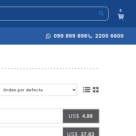
0
099 899 898
2200 6600
US$
4,88
US$
37,83