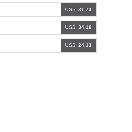
US$
31,73
US$
34,16
US$
24,13